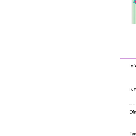
Inf
IN
Di
Tam