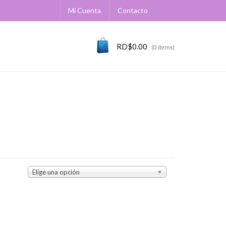
Mi Cuenta
Contacto
RD$
0.00
(0 items)
Elige una opción