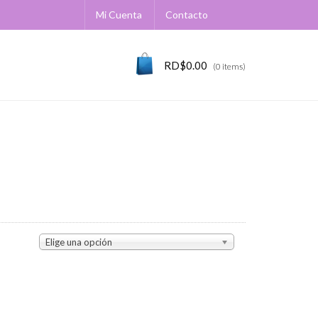
Mi Cuenta
Contacto
RD$
0.00
(0 items)
Elige una opción