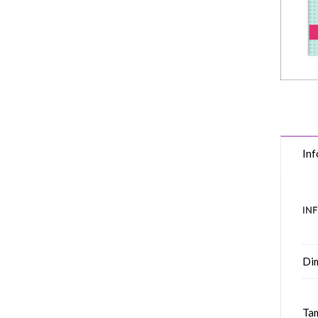
Inf
IN
Di
Tam