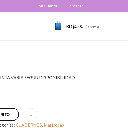
Mi Cuenta
Contacto
RD$
0.00
(0 items)
6
INTA VARIA SEGUN DISPONIBILIDAD
RRITO
egorías:
CUADERNOS
,
Mariposas