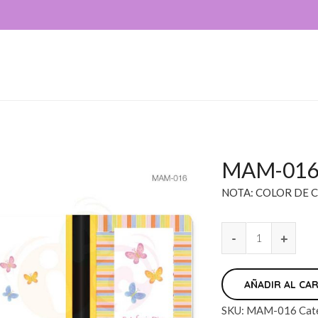
MAM-01
NOTA: COLOR DE C
AÑADIR AL CA
SKU:
MAM-016
Cat