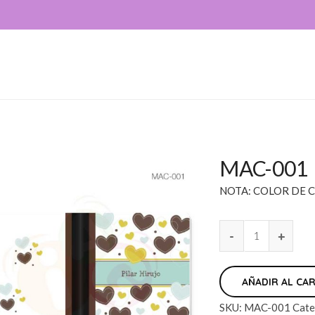
MAC-001
NOTA: COLOR DE C
AÑADIR AL CA
SKU:
MAC-001
Cate