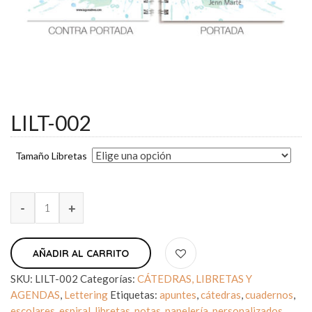
LILT-002
Tamaño Libretas
AÑADIR AL CARRITO
SKU:
LILT-002
Categorías:
CÁTEDRAS, LIBRETAS Y
AGENDAS
,
Lettering
Etiquetas:
apuntes
,
cátedras
,
cuadernos
,
escolares
,
espiral
,
libretas
,
notas
,
papelería
,
personalizados
,