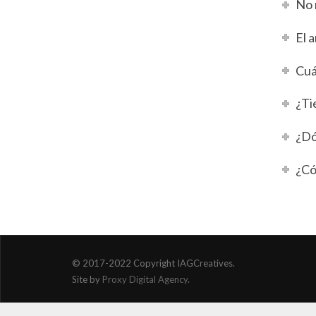
No 
El 
Cuá
¿Ti
¿Dó
¿Có
© 2017-2022 Copyright IAGCreatives.
Site by
Proxy Digital Agency
.